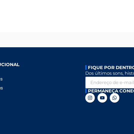
UCIONAL
FIQUE POR DENTR
Dos últimos sons, histó
ós
as
PERMANEÇA CONE