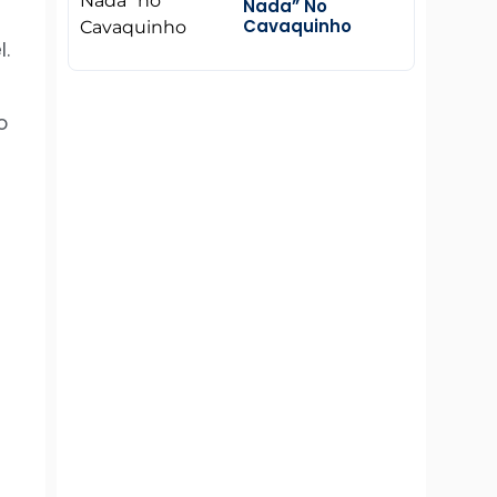
Nada” No
Cavaquinho
l.
o