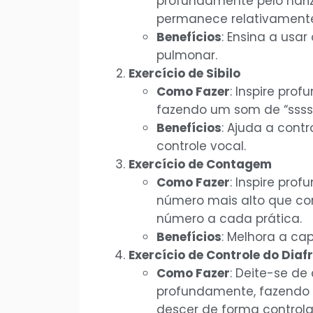
profundamente pelo nari
permanece relativamente 
Benefícios
: Ensina a usa
pulmonar.
Exercício de Sibilo
Como Fazer
: Inspire pro
fazendo um som de “ssss”
Benefícios
: Ajuda a contr
controle vocal.
Exercício de Contagem
Como Fazer
: Inspire pro
número mais alto que co
número a cada prática.
Benefícios
: Melhora a ca
Exercício de Controle do Dia
Como Fazer
: Deite-se de
profundamente, fazendo o 
descer de forma control